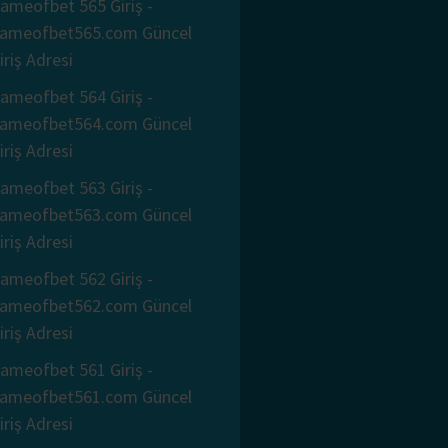
ameofbet 565 Giriş -
ameofbet565.com Güncel
iriş Adresi
ameofbet 564 Giriş -
ameofbet564.com Güncel
iriş Adresi
ameofbet 563 Giriş -
ameofbet563.com Güncel
iriş Adresi
ameofbet 562 Giriş -
ameofbet562.com Güncel
iriş Adresi
ameofbet 561 Giriş -
ameofbet561.com Güncel
iriş Adresi