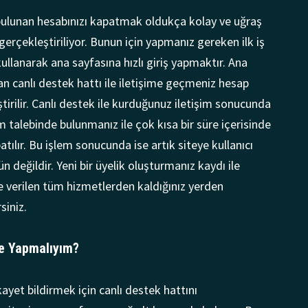
ulunan hesabınızı kapatmak oldukça kolay ve uğraş
erçekleştiriliyor. Bunun için yapmanız gereken ilk iş
kullanarak ana sayfasına hızlı giriş yapmaktır. Ana
n canlı destek hattı ile iletişime geçmeniz hesap
irilir. Canlı destek ile kurduğunuz iletişim sonucunda
talebinde bulunmanız ile çok kısa bir süre içerisinde
tılır. Bu işlem sonucunda ise artık siteye kullanıcı
değildir. Yeni bir üyelik oluşturmanız kaydı ile
 ve verilen tüm hizmetlerden kaldığınız yerden
siniz.
e Yapmalıyım?
yet bildirmek için canlı destek hattını