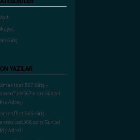
ATEGORILER
ayıt
ikayet
eni Giriş
ON YAZILAR
ameofbet 567 Giriş -
ameofbet567.com Güncel
iriş Adresi
ameofbet 566 Giriş -
ameofbet566.com Güncel
iriş Adresi