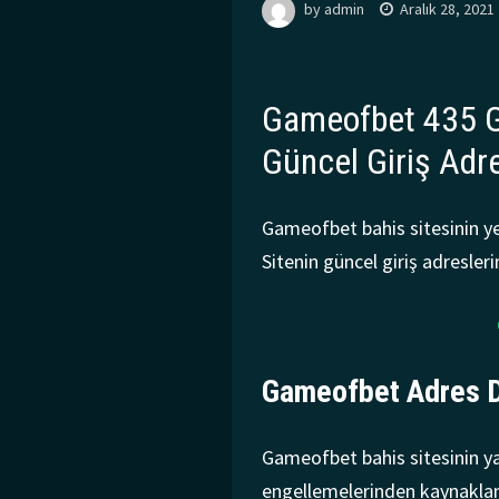
by
admin
Aralık 28, 2021
Gameofbet 435 G
Güncel Giriş Adr
Gameofbet bahis sitesinin ye
Sitenin güncel giriş adresler
Gameofbet Adres De
Gameofbet bahis sitesinin yaş
engellemelerinden kaynaklanıy