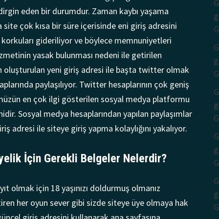
G
tedirgin eden bir durumdur. Zaman kaybı yaşama
g
 site çok kısa bir süre içerisinde eni giriş adresini
G
 korkuları gideriliyor ve böylece memnuniyetleri
G
izmetinin yasak bulunması nedeni ile getirilen
g
oluşturulan yeni giriş adresi ile başta twitter olmak
G
larında paylaşılıyor. Twitter hesaplarının çok geniş
G
müzün en çok ilgi gösterilen sosyal medya platformu
g
idir. Sosyal medya hesaplarından yapılan paylaşımlar
G
giriş adresi ile siteye giriş yapma kolaylığını yakalıyor.
G
g
elik İçin Gerekli Belgeler Nelerdir?
G
G
ıt olmak için 18 yaşınızı doldurmuş olmanız
g
tiren her oyun sever gibi sizde siteye üye olmaya hak
G
 güncel giriş adresini kullanarak ana sayfasına