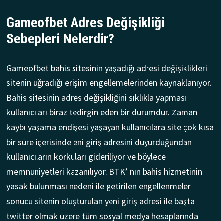
Gameofbet Adres Değişikliği
Sebepleri Nelerdir?
Gameofbet bahis sitesinin yaşadığı adresi değişiklikleri
sitenin uğradığı erişim engellemelerinden kaynaklanıyor.
Bahis sitesinin adres değişikliğini sıklıkla yapması
kullanıcıları biraz tedirgin eden bir durumdur. Zaman
kaybı yaşama endişesi yaşayan kullanıcılara site çok kısa
bir süre içerisinde eni giriş adresini duyurduğundan
kullanıcıların korkuları gideriliyor ve böylece
memnuniyetleri kazanılıyor. BTK’ nın bahis hizmetinin
yasak bulunması nedeni ile getirilen engellenmeler
sonucu sitenin oluşturulan yeni giriş adresi ile başta
twitter olmak üzere tüm sosyal medya hesaplarında