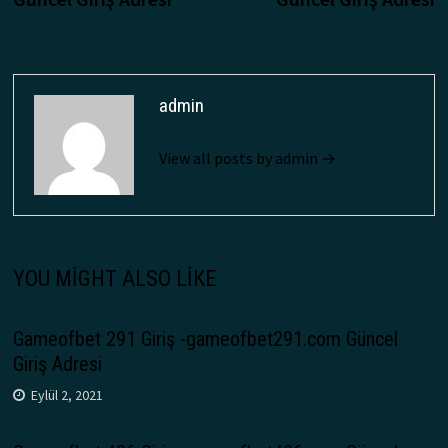
admin
View all posts by admin →
YOU MIGHT ALSO LIKE
Gameofbet 291 Giriş -gameofbet291.com Güncel
Giriş Adresi
Eylül 2, 2021