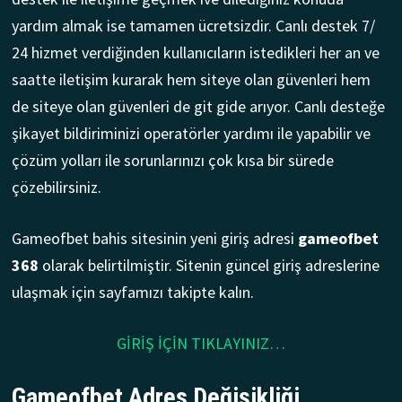
yardım almak ise tamamen ücretsizdir. Canlı destek 7/
24 hizmet verdiğinden kullanıcıların istedikleri her an ve
saatte iletişim kurarak hem siteye olan güvenleri hem
de siteye olan güvenleri de git gide arıyor. Canlı desteğe
şikayet bildiriminizi operatörler yardımı ile yapabilir ve
çözüm yolları ile sorunlarınızı çok kısa bir sürede
çözebilirsiniz.
Gameofbet bahis sitesinin yeni giriş adresi
gameofbet
368
olarak belirtilmiştir. Sitenin güncel giriş adreslerine
ulaşmak için sayfamızı takipte kalın.
GİRİŞ İÇİN TIKLAYINIZ…
Gameofbet Adres Değişikliği