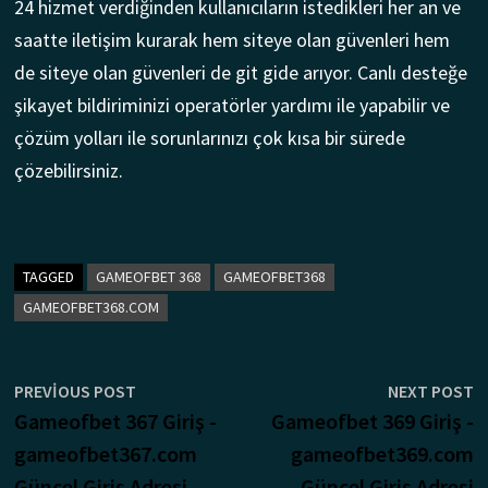
24 hizmet verdiğinden kullanıcıların istedikleri her an ve
saatte iletişim kurarak hem siteye olan güvenleri hem
de siteye olan güvenleri de git gide arıyor. Canlı desteğe
şikayet bildiriminizi operatörler yardımı ile yapabilir ve
çözüm yolları ile sorunlarınızı çok kısa bir sürede
çözebilirsiniz.
TAGGED
GAMEOFBET 368
GAMEOFBET368
GAMEOFBET368.COM
Yazı
Previous
N
PREVIOUS POST
NEXT POST
post:
p
Gameofbet 367 Giriş -
Gameofbet 369 Giriş -
gezinmesi
gameofbet367.com
gameofbet369.com
Güncel Giriş Adresi
Güncel Giriş Adresi