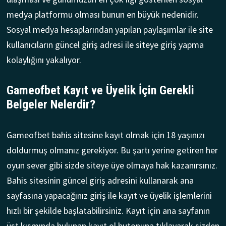
medya platformu olması bunun en büyük nedenidir.
Sosyal medya hesaplarından yapılan paylaşımlar ile site
kullanıcıların güncel giriş adresi ile siteye giriş yapma
kolaylığını yakalıyor.
Gameofbet Kayıt ve Üyelik İçin Gerekli
Belgeler Nelerdir?
Gameofbet bahis sitesine kayıt olmak için 18 yaşınızı
doldurmuş olmanız gerekiyor. Bu şartı yerine getiren her
oyun sever gibi sizde siteye üye olmaya hak kazanırsınız.
Bahis sitesinin güncel giriş adresini kullanarak ana
sayfasına yapacağınız giriş ile kayıt ve üyelik işlemlerini
hızlı bir şekilde başlatabilirsiniz. Kayıt için ana sayfanın
üst kısmında bulunan kayıt ol butonuna tıklayarak sizden