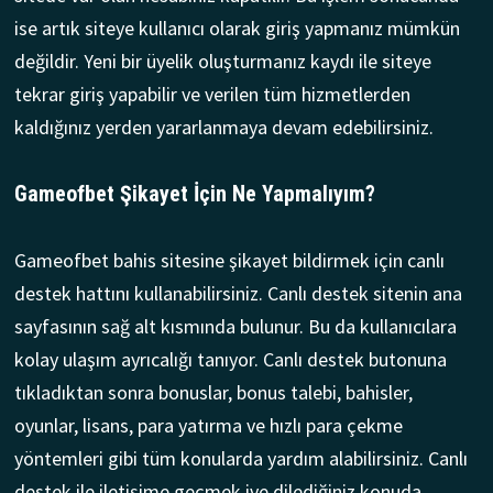
ise artık siteye kullanıcı olarak giriş yapmanız mümkün
değildir. Yeni bir üyelik oluşturmanız kaydı ile siteye
tekrar giriş yapabilir ve verilen tüm hizmetlerden
kaldığınız yerden yararlanmaya devam edebilirsiniz.
Gameofbet Şikayet İçin Ne Yapmalıyım?
Gameofbet bahis sitesine şikayet bildirmek için canlı
destek hattını kullanabilirsiniz. Canlı destek sitenin ana
sayfasının sağ alt kısmında bulunur. Bu da kullanıcılara
kolay ulaşım ayrıcalığı tanıyor. Canlı destek butonuna
tıkladıktan sonra bonuslar, bonus talebi, bahisler,
oyunlar, lisans, para yatırma ve hızlı para çekme
yöntemleri gibi tüm konularda yardım alabilirsiniz. Canlı
destek ile iletişime geçmek ive dilediğiniz konuda