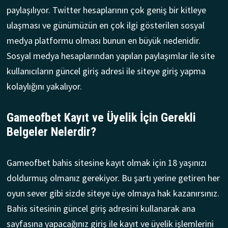
paylaşılıyor. Twitter hesaplarının çok geniş bir kitleye
ulaşması ve günümüzün en çok ilgi gösterilen sosyal
medya platformu olması bunun en büyük nedenidir.
Sosyal medya hesaplarından yapılan paylaşımlar ile site
kullanıcıların güncel giriş adresi ile siteye giriş yapma
kolaylığını yakalıyor.
Gameofbet Kayıt ve Üyelik İçin Gerekli
Belgeler Nelerdir?
Gameofbet bahis sitesine kayıt olmak için 18 yaşınızı
doldurmuş olmanız gerekiyor. Bu şartı yerine getiren her
oyun sever gibi sizde siteye üye olmaya hak kazanırsınız.
Bahis sitesinin güncel giriş adresini kullanarak ana
sayfasına yapacağınız giriş ile kayıt ve üyelik işlemlerini