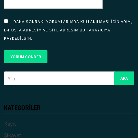
DAHA SONRAKI YORUMLARIMDA KULLANILMASI IÇIN ADIM,
E-POSTA ADRESIM VE SITE ADRESIM BU TARAYICIYA
KAYDEDILSIN.
Arama:
KATEGORILER
Kayıt
Şikayet