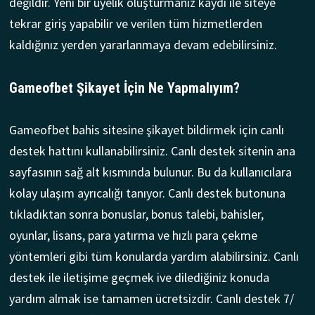
değildir. Yeni bir üyelik oluşturmanız kaydı ile siteye
tekrar giriş yapabilir ve verilen tüm hizmetlerden
kaldığınız yerden yararlanmaya devam edebilirsiniz.
Gameofbet Şikayet İçin Ne Yapmalıyım?
Gameofbet bahis sitesine şikayet bildirmek için canlı
destek hattını kullanabilirsiniz. Canlı destek sitenin ana
sayfasının sağ alt kısmında bulunur. Bu da kullanıcılara
kolay ulaşım ayrıcalığı tanıyor. Canlı destek butonuna
tıkladıktan sonra bonuslar, bonus talebi, bahisler,
oyunlar, lisans, para yatırma ve hızlı para çekme
yöntemleri gibi tüm konularda yardım alabilirsiniz. Canlı
destek ile iletişime geçmek ive dilediğiniz konuda
yardım almak ise tamamen ücretsizdir. Canlı destek 7/