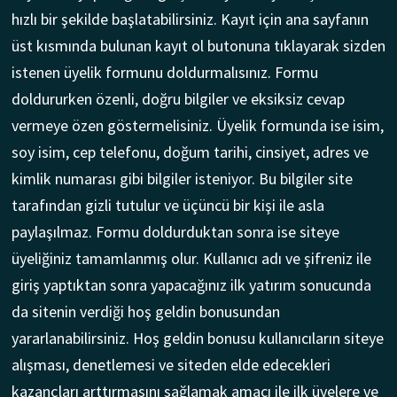
hızlı bir şekilde başlatabilirsiniz. Kayıt için ana sayfanın
üst kısmında bulunan kayıt ol butonuna tıklayarak sizden
istenen üyelik formunu doldurmalısınız. Formu
doldururken özenli, doğru bilgiler ve eksiksiz cevap
vermeye özen göstermelisiniz. Üyelik formunda ise isim,
soy isim, cep telefonu, doğum tarihi, cinsiyet, adres ve
kimlik numarası gibi bilgiler isteniyor. Bu bilgiler site
tarafından gizli tutulur ve üçüncü bir kişi ile asla
paylaşılmaz. Formu doldurduktan sonra ise siteye
üyeliğiniz tamamlanmış olur. Kullanıcı adı ve şifreniz ile
giriş yaptıktan sonra yapacağınız ilk yatırım sonucunda
da sitenin verdiği hoş geldin bonusundan
yararlanabilirsiniz. Hoş geldin bonusu kullanıcıların siteye
alışması, denetlemesi ve siteden elde edecekleri
kazançları arttırmasını sağlamak amacı ile ilk üyelere ve