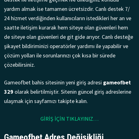
yardım almak ise tamamen ücretsizdir. Canlı destek 7/
24 hizmet verdiğinden kullanıcıların istedikleri her an ve
saatte iletişim kurarak hem siteye olan güvenleri hem
de siteye olan güvenleri de git gide arıyor. Canlı desteğe
şikayet bildiriminizi operatörler yardımı ile yapabilir ve
çözüm yolları ile sorunlarınızı çok kısa bir sürede
çözebilirsiniz.
Gameofbet bahis sitesinin yeni giriş adresi
gameofbet
329
olarak belirtilmiştir. Sitenin güncel giriş adreslerine
ulaşmak için sayfamızı takipte kalın.
GİRİŞ İÇİN TIKLAYINIZ…
Gameofbet Adres Değişikliği