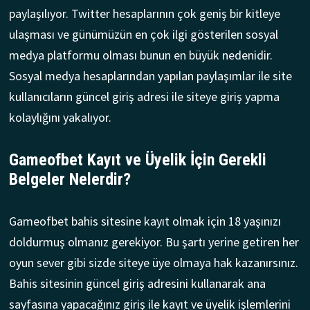
paylaşılıyor. Twitter hesaplarının çok geniş bir kitleye
ulaşması ve günümüzün en çok ilgi gösterilen sosyal
medya platformu olması bunun en büyük nedenidir.
Sosyal medya hesaplarından yapılan paylaşımlar ile site
kullanıcıların güncel giriş adresi ile siteye giriş yapma
kolaylığını yakalıyor.
Gameofbet Kayıt ve Üyelik İçin Gerekli
Belgeler Nelerdir?
Gameofbet bahis sitesine kayıt olmak için 18 yaşınızı
doldurmuş olmanız gerekiyor. Bu şartı yerine getiren her
oyun sever gibi sizde siteye üye olmaya hak kazanırsınız.
Bahis sitesinin güncel giriş adresini kullanarak ana
sayfasına yapacağınız giriş ile kayıt ve üyelik işlemlerini