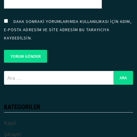
DAHA SONRAKI YORUMLARIMDA KULLANILMASI IÇIN ADIM,
E-POSTA ADRESIM VE SITE ADRESIM BU TARAYICIYA
KAYDEDILSIN.
Arama:
KATEGORILER
Kayıt
Şikayet