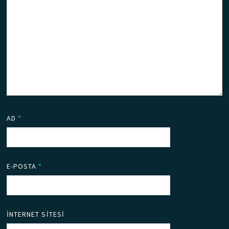
AD
*
E-POSTA
*
İNTERNET SITESI