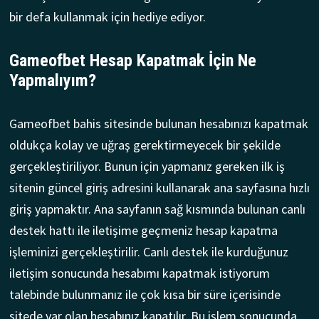
bir defa kullanmak için hediye ediyor.
Gameofbet Hesap Kapatmak İçin Ne
Yapmalıyım?
Gameofbet bahis sitesinde bulunan hesabınızı kapatmak
oldukça kolay ve uğraş gerektirmeyecek bir şekilde
gerçekleştiriliyor. Bunun için yapmanız gereken ilk iş
sitenin güncel giriş adresini kullanarak ana sayfasına hızlı
giriş yapmaktır. Ana sayfanın sağ kısmında bulunan canlı
destek hattı ile iletişime geçmeniz hesap kapatma
işleminizi gerçekleştirilir. Canlı destek ile kurduğunuz
iletişim sonucunda hesabımı kapatmak istiyorum
talebinde bulunmanız ile çok kısa bir süre içerisinde
sitede var olan hesabınız kapatılır. Bu işlem sonucunda