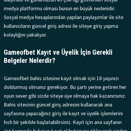
medya platformu olması bunun en büyük nedenidir.
Sosyal medya hesaplarından yapılan paylaşımlar ile site
kullanıcıların güncel giriş adresi ile siteye giriş yapma
kolaylığını yakalıyor.
Gameofbet Kayıt ve Üyelik İçin Gerekli
Belgeler Nelerdir?
Gameofbet bahis sitesine kayıt olmak için 18 yaşınızı
doldurmuş olmanız gerekiyor. Bu şartı yerine getiren her
oyun sever gibi sizde siteye üye olmaya hak kazanırsınız.
Bahis sitesinin güncel giriş adresini kullanarak ana
sayfasına yapacağınız giriş ile kayıt ve üyelik işlemlerini
hızlı bir şekilde başlatabilirsiniz. Kayıt için ana sayfanın
üst kısmında bulunan kayıt ol butonuna tıklayarak sizden