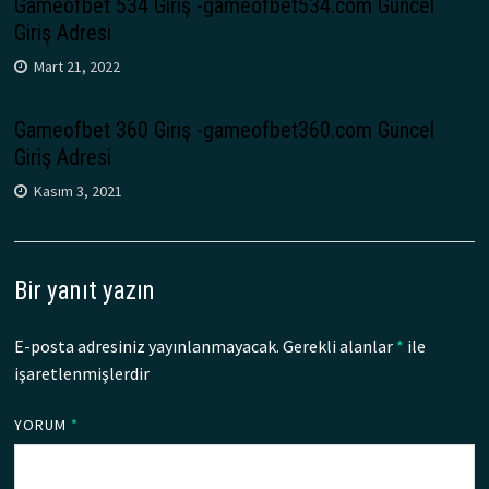
Gameofbet 534 Giriş -gameofbet534.com Güncel
Giriş Adresi
Mart 21, 2022
Gameofbet 360 Giriş -gameofbet360.com Güncel
Giriş Adresi
Kasım 3, 2021
Bir yanıt yazın
E-posta adresiniz yayınlanmayacak.
Gerekli alanlar
*
ile
işaretlenmişlerdir
YORUM
*