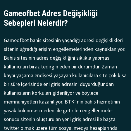
Gameofbet Adres Değişikliği
Sebepleri Nelerdir?
Gameofbet bahis sitesinin yaşadığı adresi değişiklikleri
sitenin uğradığı erişim engellemelerinden kaynaklanıyor.
Bahis sitesinin adres değişikliğini sıklıkla yapması
kullanıcıları biraz tedirgin eden bir durumdur. Zaman
kaybı yaşama endişesi yaşayan kullanıcılara site çok kısa
bir süre içerisinde eni giriş adresini duyurduğundan
kullanıcıların korkuları gideriliyor ve böylece
memnuniyetleri kazanılıyor. BTK’ nın bahis hizmetinin
yasak bulunması nedeni ile getirilen engellenmeler
sonucu sitenin oluşturulan yeni giriş adresi ile başta
twitter olmak üzere tüm sosyal medya hesaplarında