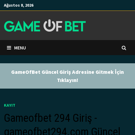
Skip
Ağustos 8, 2026
to
content
MENU
GameOfBet Güncel Giriş Adresine Gitmek İçin
Tıklayın!
KAYIT
Gameofbet 294 Giriş -
gameofbet294.com Güncel