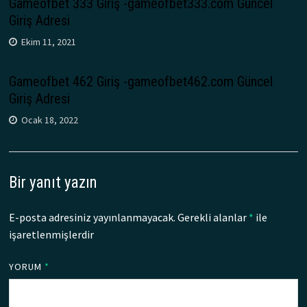
Gameofbet 333 Giriş -gameofbet333.com Güncel
Giriş Adresi
Ekim 11, 2021
Gameofbet 462 Giriş -gameofbet462.com Güncel
Giriş Adresi
Ocak 18, 2022
Bir yanıt yazın
E-posta adresiniz yayınlanmayacak.
Gerekli alanlar
*
ile
işaretlenmişlerdir
YORUM
*