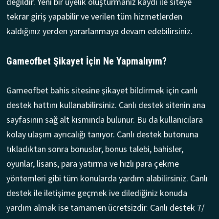
değildir. Yeni bir üyelik oluşturmanız kaydı ile siteye
tekrar giriş yapabilir ve verilen tüm hizmetlerden
kaldığınız yerden yararlanmaya devam edebilirsiniz.
Gameofbet Şikayet İçin Ne Yapmalıyım?
Gameofbet bahis sitesine şikayet bildirmek için canlı
destek hattını kullanabilirsiniz. Canlı destek sitenin ana
sayfasının sağ alt kısmında bulunur. Bu da kullanıcılara
kolay ulaşım ayrıcalığı tanıyor. Canlı destek butonuna
tıkladıktan sonra bonuslar, bonus talebi, bahisler,
oyunlar, lisans, para yatırma ve hızlı para çekme
yöntemleri gibi tüm konularda yardım alabilirsiniz. Canlı
destek ile iletişime geçmek ive dilediğiniz konuda
yardım almak ise tamamen ücretsizdir. Canlı destek 7/