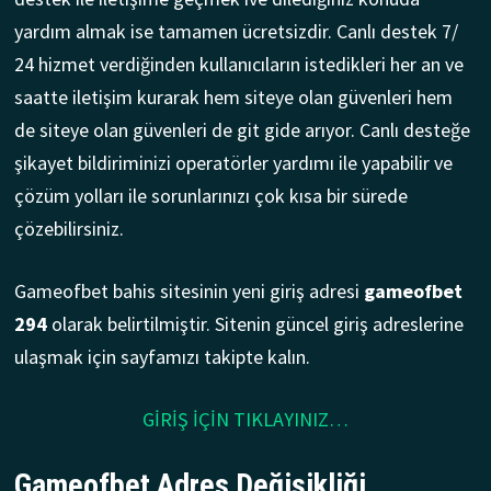
yardım almak ise tamamen ücretsizdir. Canlı destek 7/
24 hizmet verdiğinden kullanıcıların istedikleri her an ve
saatte iletişim kurarak hem siteye olan güvenleri hem
de siteye olan güvenleri de git gide arıyor. Canlı desteğe
şikayet bildiriminizi operatörler yardımı ile yapabilir ve
çözüm yolları ile sorunlarınızı çok kısa bir sürede
çözebilirsiniz.
Gameofbet bahis sitesinin yeni giriş adresi
gameofbet
294
olarak belirtilmiştir. Sitenin güncel giriş adreslerine
ulaşmak için sayfamızı takipte kalın.
GİRİŞ İÇİN TIKLAYINIZ…
Gameofbet Adres Değişikliği