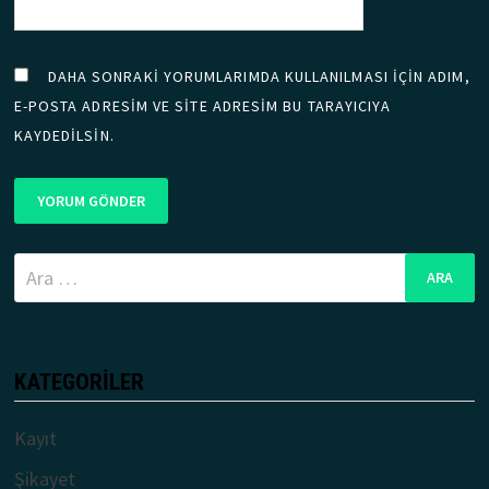
DAHA SONRAKI YORUMLARIMDA KULLANILMASI IÇIN ADIM,
E-POSTA ADRESIM VE SITE ADRESIM BU TARAYICIYA
KAYDEDILSIN.
Arama:
KATEGORILER
Kayıt
Şikayet