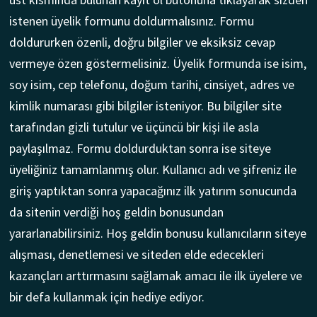
istenen üyelik formunu doldurmalısınız. Formu
doldururken özenli, doğru bilgiler ve eksiksiz cevap
vermeye özen göstermelisiniz. Üyelik formunda ise isim,
soy isim, cep telefonu, doğum tarihi, cinsiyet, adres ve
kimlik numarası gibi bilgiler isteniyor. Bu bilgiler site
tarafından gizli tutulur ve üçüncü bir kişi ile asla
paylaşılmaz. Formu doldurduktan sonra ise siteye
üyeliğiniz tamamlanmış olur. Kullanıcı adı ve şifreniz ile
giriş yaptıktan sonra yapacağınız ilk yatırım sonucunda
da sitenin verdiği hoş geldin bonusundan
yararlanabilirsiniz. Hoş geldin bonusu kullanıcıların siteye
alışması, denetlemesi ve siteden elde edecekleri
kazançları arttırmasını sağlamak amacı ile ilk üyelere ve
bir defa kullanmak için hediye ediyor.