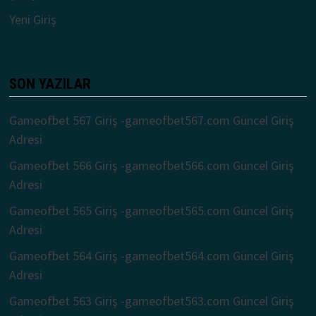
Yeni Giriş
SON YAZILAR
Gameofbet 567 Giriş -gameofbet567.com Güncel Giriş
Adresi
Gameofbet 566 Giriş -gameofbet566.com Güncel Giriş
Adresi
Gameofbet 565 Giriş -gameofbet565.com Güncel Giriş
Adresi
Gameofbet 564 Giriş -gameofbet564.com Güncel Giriş
Adresi
Gameofbet 563 Giriş -gameofbet563.com Güncel Giriş