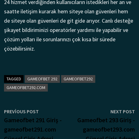
24 hizmet verdiğinden kullanıcıların istedikleri her an ve
saatte iletişim kurarak hem siteye olan güvenleri hem
de siteye olan güvenleri de git gide arıyor. Canlı desteğe
şikayet bildiriminizi operatörler yardımı ile yapabilir ve
çözüm yolları ile sorunlarınızı çok kısa bir sürede
çözebilirsiniz.
TAGGED
GAMEOFBET 292
GAMEOFBET292
GAMEOFBET292.COM
Yazı
Previous
N
PREVIOUS POST
NEXT POST
post:
p
Gameofbet 291 Giriş -
Gameofbet 293 Giriş -
gezinmesi
gameofbet291.com
gameofbet293.com
Güncel Giriş Adresi
Güncel Giriş Adresi