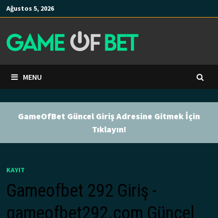
Skip
Ağustos 5, 2026
to
content
MENU
GameOfBet Güncel Giriş Adresine Gitmek İçin
Tıklayın!
KAYIT
Gameofbet 292 Giriş -
gameofbet292.com Güncel