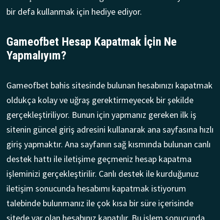
bir defa kullanmak için hediye ediyor.
Gameofbet Hesap Kapatmak İçin Ne
Yapmalıyım?
Gameofbet bahis sitesinde bulunan hesabınızı kapatmak
oldukça kolay ve uğraş gerektirmeyecek bir şekilde
gerçekleştiriliyor. Bunun için yapmanız gereken ilk iş
sitenin güncel giriş adresini kullanarak ana sayfasına hızlı
giriş yapmaktır. Ana sayfanın sağ kısmında bulunan canlı
destek hattı ile iletişime geçmeniz hesap kapatma
işleminizi gerçekleştirilir. Canlı destek ile kurduğunuz
iletişim sonucunda hesabımı kapatmak istiyorum
talebinde bulunmanız ile çok kısa bir süre içerisinde
sitede var olan hesabınız kapatılır. Bu işlem sonucunda