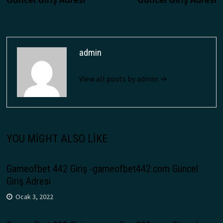
admin
View all posts by admin →
YOU MIGHT ALSO LIKE
Gameofbet 442 Giriş -gameofbet442.com Güncel
Giriş Adresi
Ocak 3, 2022