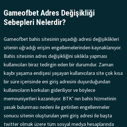
Gameofbet Adres Değişikliği
Sebepleri Nelerdir?
Gameofbet bahis sitesinin yaşadığı adresi değişiklikleri
sitenin uğradığı erişim engellemelerinden kaynaklanıyor.
Bahis sitesinin adres değişikliğini sıklıkla yapması
kullanıcıları biraz tedirgin eden bir durumdur. Zaman
kaybı yaşama endişesi yaşayan kullanıcılara site çok kısa
bir süre içerisinde eni giriş adresini duyurduğundan
kullanıcıların korkuları gideriliyor ve böylece
memnuniyetleri kazanılıyor. BTK’ nın bahis hizmetinin
yasak bulunması nedeni ile getirilen engellenmeler
sonucu sitenin oluşturulan yeni giriş adresi ile başta
twitter olmak üzere tüm sosyal medya hesaplarında