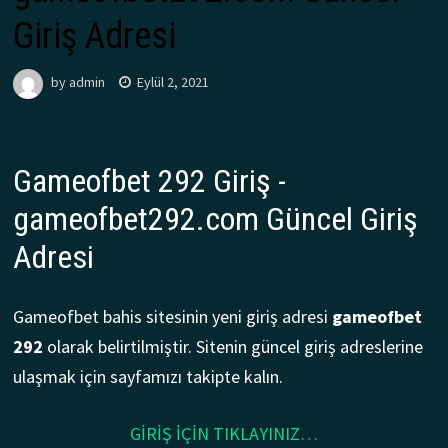
Giriş Adresi
by
admin
Eylül 2, 2021
Gameofbet 292 Giriş -
gameofbet292.com Güncel Giriş
Adresi
Gameofbet bahis sitesinin yeni giriş adresi
gameofbet
292
olarak belirtilmiştir. Sitenin güncel giriş adreslerine
ulaşmak için sayfamızı takipte kalın.
GİRİŞ İÇİN TIKLAYINIZ…