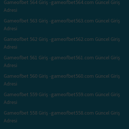
Gameofbet 564 Giriş -gameofbet564.com Güncel Giriş
Adresi
Gameofbet 563 Giriş -gameofbet563.com Güncel Giriş
Adresi
Gameofbet 562 Giriş -gameofbet562.com Güncel Giriş
Adresi
Gameofbet 561 Giriş -gameofbet561.com Güncel Giriş
Adresi
Gameofbet 560 Giriş -gameofbet560.com Güncel Giriş
Adresi
Gameofbet 559 Giriş -gameofbet559.com Güncel Giriş
Adresi
Gameofbet 558 Giriş -gameofbet558.com Güncel Giriş
Adresi