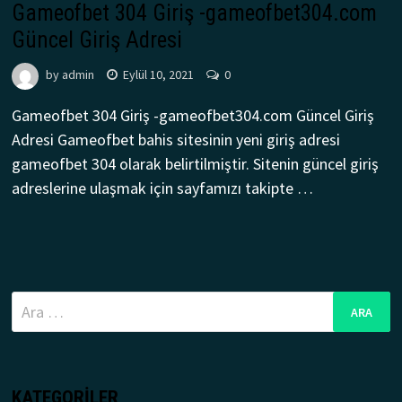
Gameofbet 304 Giriş -gameofbet304.com
Güncel Giriş Adresi
by
admin
Eylül 10, 2021
0
Gameofbet 304 Giriş -gameofbet304.com Güncel Giriş
Adresi Gameofbet bahis sitesinin yeni giriş adresi
gameofbet 304 olarak belirtilmiştir. Sitenin güncel giriş
adreslerine ulaşmak için sayfamızı takipte …
Arama:
KATEGORILER