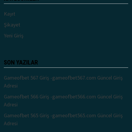
Kayıt
Şikayet
Yeni Giriş
SON YAZILAR
Gameofbet 567 Giriş -gameofbet567.com Güncel Giriş
Adresi
Gameofbet 566 Giriş -gameofbet566.com Güncel Giriş
Adresi
Gameofbet 565 Giriş -gameofbet565.com Güncel Giriş
Adresi