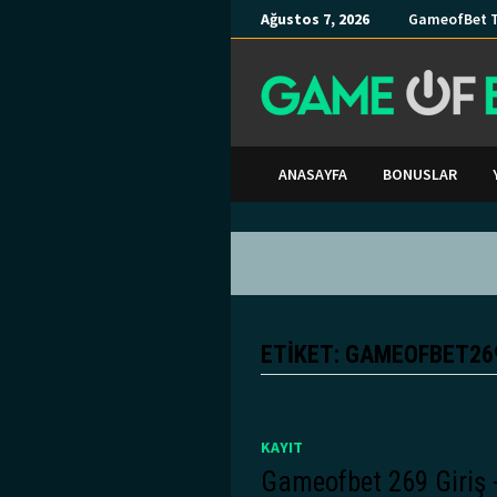
Skip
Ağustos 7, 2026
GameofBet T
to
content
ANASAYFA
BONUSLAR
ETIKET:
GAMEOFBET26
KAYIT
Gameofbet 269 Giriş 