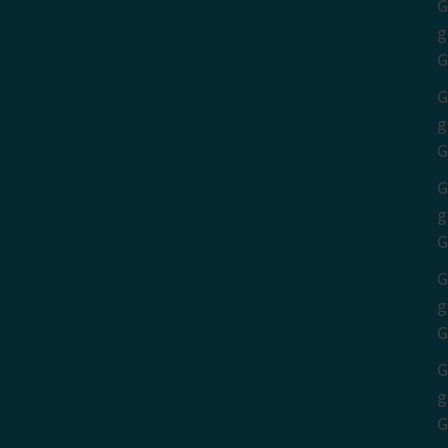
G
g
G
G
g
G
G
g
G
G
g
G
G
g
G