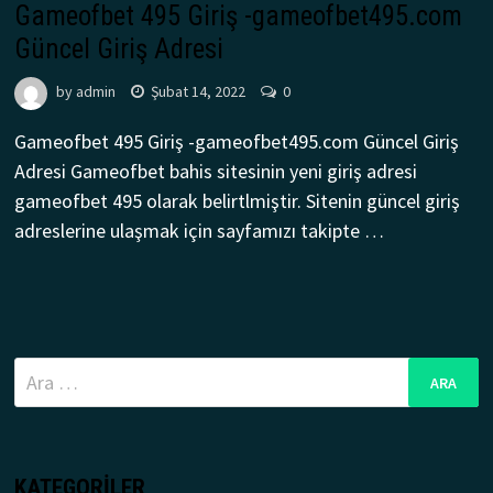
Gameofbet 495 Giriş -gameofbet495.com
Güncel Giriş Adresi
by
admin
Şubat 14, 2022
0
Gameofbet 495 Giriş -gameofbet495.com Güncel Giriş
Adresi Gameofbet bahis sitesinin yeni giriş adresi
gameofbet 495 olarak belirtlmiştir. Sitenin güncel giriş
adreslerine ulaşmak için sayfamızı takipte …
Arama:
KATEGORILER