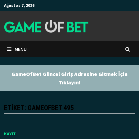
Skip
Ağustos 7, 2026
to
content
MENU
GameOfBet Güncel Giriş Adresine Gitmek İçin
Tıklayın!
ETIKET:
GAMEOFBET 495
KAYIT